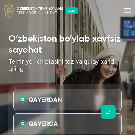
O’ZBEKISTON TEMIR YO’ LLARI
BETA
AKSIYADORLIK JAMIYATI
O‘zbekiston bo’ylab xavfsiz
sayohat
Temir yo'l chiptasini tez va qulay xarid
qiling
QAYERDAN
QAYERGA