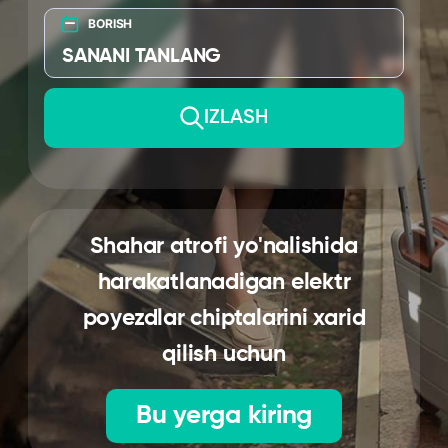
BORISH
SANANI TANLANG
IZLASH
Shahar atrofi yo'nalishida
harakatlanadigan elektr
poyezdlar chiptalarini xarid
qilish uchun
Bu yerga kiring